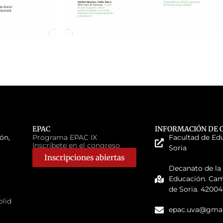
EPAC
INFORMACIÓN DE 
ón,
Programa EPAC IX
Facultad de Ed
Inscríbete en el congreso
Soria
Inscripciones abiertas
Decanato de la
Educación. Ca
de Soria. 42004
olid
epac.uva@gmai