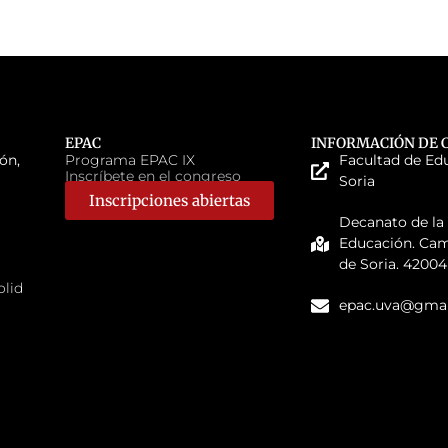
EPAC
INFORMACIÓN DE 
ón,
Programa EPAC IX
Facultad de Ed
Inscríbete en el congreso
Soria
Inscripciones abiertas
Decanato de la
Educación. Ca
de Soria. 42004
olid
epac.uva@gmai