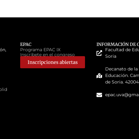
EPAC
INFORMACIÓN DE 
ón,
Programa EPAC IX
Facultad de Ed
Inscríbete en el congreso
Soria
Inscripciones abiertas
Decanato de la
Educación. Ca
de Soria. 42004
olid
epac.uva@gmai