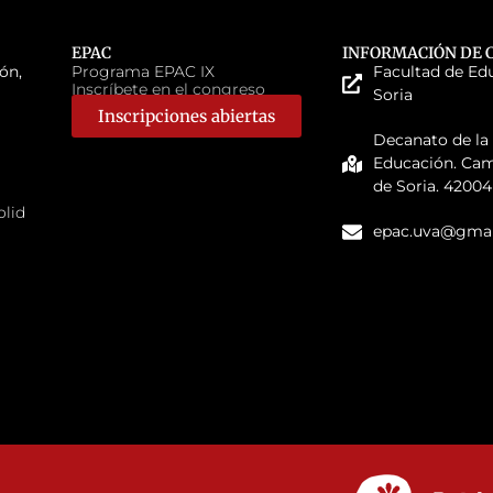
EPAC
INFORMACIÓN DE 
ón,
Programa EPAC IX
Facultad de Ed
Inscríbete en el congreso
Soria
Inscripciones abiertas
Decanato de la
Educación. Ca
de Soria. 42004
olid
epac.uva@gmai